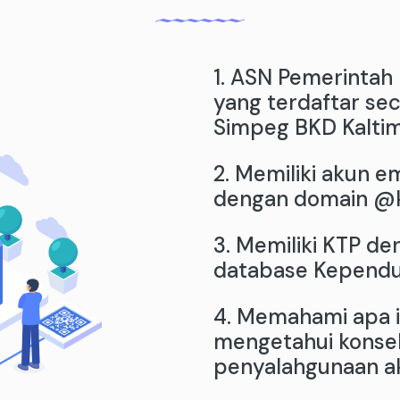
1. ASN Pemerintah 
yang terdaftar se
Simpeg BKD Kaltim
2. Memiliki akun e
dengan domain @ka
3. Memiliki KTP de
database Kependu
4. Memahami apa it
mengetahui konsek
penyalahgunaan ak