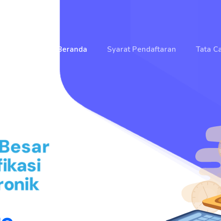
Beranda
Syarat Pendaftaran
Tata C