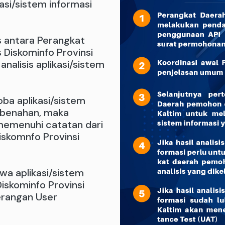
si/sistem informasi
s antara Perangkat
Diskominfo Provinsi
nalisis aplikasi/sistem
coba aplikasi/sistem
embenahan, maka
emenuhi catatan dari
Diskomnfo Provinsi
hwa aplikasi/sistem
Diskominfo Provinsi
erangan User